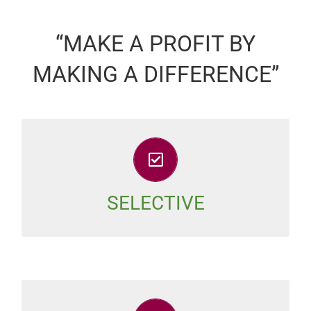
“MAKE A PROFIT BY
MAKING A DIFFERENCE”
De eerste straten van het bewezen
woonproject zijn reeds bewoond door
tevreden Braziliaanse families.
SELECTIVE
Vanaf €5.000 kunt u meeprofiteren van